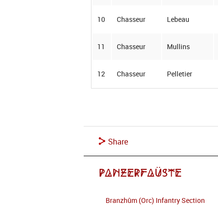
10
Chasseur
Lebeau
11
Chasseur
Mullins
12
Chasseur
Pelletier
Share
Panzerfaüste
Branzhûm (Orc) Infantry Section