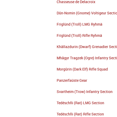
Chasseuse de Delacroix
Dûn-Nomin (Gnome) Voltigeur Secti
Friglünd (Troll) LMG Ryhmä
Friglünd (Troll) Rifle Ryhmä
Khâllazdurin (Dwarf) Grenadier Sect
Mhâgyr Tragzek (Ogre) Infantry Sect
Morgûrin (Dark Elf) Rifle Squad
Panzerfaüste Gear
Svartheim (Trow) Infantry Section
Tedéschñi (Rat) LMG Section
Tedéschñi (Rat) Rifle Section