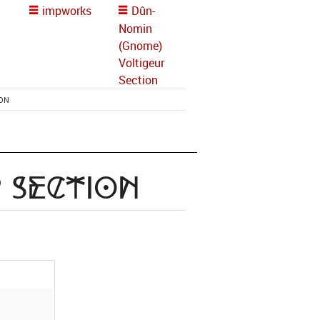
impworks
Dûn-
Nomin
(Gnome)
Voltigeur
Section
ION
 Section