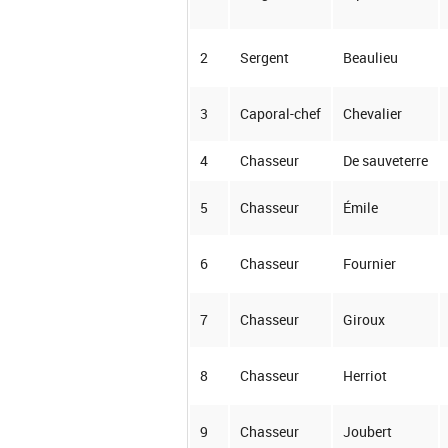
2
Sergent
Beaulieu
3
Caporal-chef
Chevalier
4
Chasseur
De sauveterre
5
Chasseur
Émile
6
Chasseur
Fournier
7
Chasseur
Giroux
8
Chasseur
Herriot
9
Chasseur
Joubert