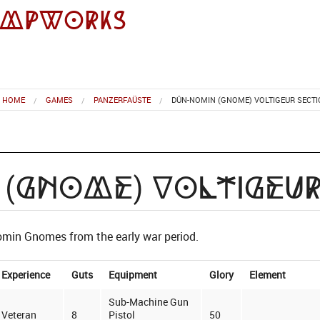
impworks
HOME
GAMES
PANZERFAÜSTE
DÛN-NOMIN (GNOME) VOLTIGEUR SECT
(Gnome) Voltigeur
Nomin Gnomes from the early war period.
Experience
Guts
Equipment
Glory
Element
Sub-Machine Gun
Veteran
8
Pistol
50