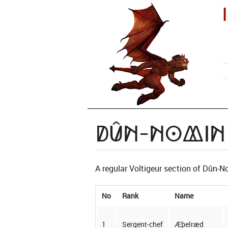
Dûn-Nomin 
A regular Voltigeur section of Dûn-
No
Rank
Name
1
Sergent-chef
Æþelræd