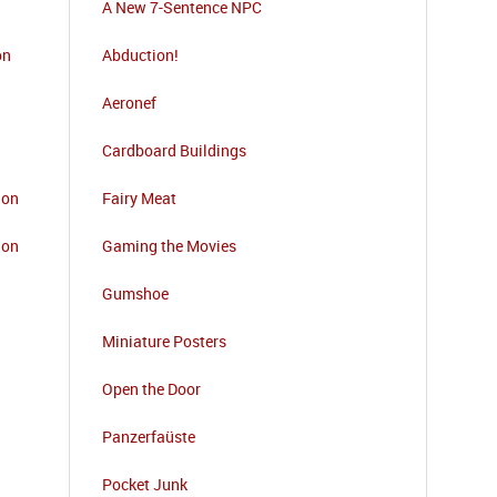
A New 7-Sentence NPC
on
Abduction!
Aeronef
Cardboard Buildings
ion
Fairy Meat
ion
Gaming the Movies
Gumshoe
Miniature Posters
Open the Door
Panzerfaüste
Pocket Junk